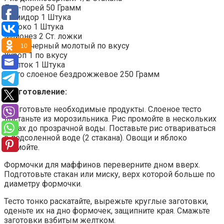
Лук-порей 50 Грамм
Помидор 1 Штука
Яблоко 1 Штука
Майонез 2 Ст. ложки
Перец черный молотый по вкусу
10
Укроп 1 по вкусу
Желток 1 Штука
Тесто слоеное бездрожжевое 250 Грамм
Приготовление:
Подготовьте необходимые продукты. Слоеное тесто
достаньте из морозильника. Рис промойте в нескольких
водах до прозрачной воды. Поставьте рис отвариваться
в подсоленной воде (2 стакана). Овощи и яблоко
вымойте.
Формочки для маффинов переверните дном вверх.
Подготовьте стакан или миску, верх которой больше по
диаметру формочки.
Тесто тонко раскатайте, вырежьте круглые заготовки,
оденьте их на дно формочек, защипните края. Смажьте
заготовки взбитым желтком.