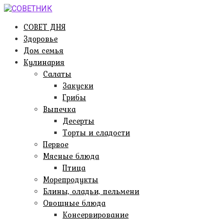
Перейти
к
СОВЕТ ДНЯ
контенту
Здоровье
Дом семья
Кулинария
Салаты
Закуски
Грибы
Выпечка
Десерты
Торты и сладости
Первое
Мясные блюда
Птица
Морепродукты
Блины, оладьи, пельмени
Овощные блюда
Консервирование