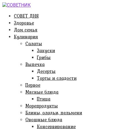
Перейти
к
СОВЕТ ДНЯ
контенту
Здоровье
Дом семья
Кулинария
Салаты
Закуски
Грибы
Выпечка
Десерты
Торты и сладости
Первое
Мясные блюда
Птица
Морепродукты
Блины, оладьи, пельмени
Овощные блюда
Консервирование