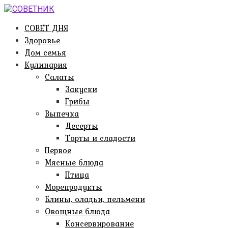
Перейти
к
СОВЕТ ДНЯ
контенту
Здоровье
Дом семья
Кулинария
Салаты
Закуски
Грибы
Выпечка
Десерты
Торты и сладости
Первое
Мясные блюда
Птица
Морепродукты
Блины, оладьи, пельмени
Овощные блюда
Консервирование