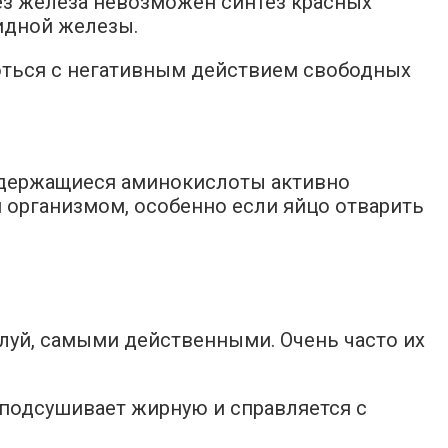
без железа невозможен синтез красных
идной железы.
роться с негативным действием свободных
содержащиеся аминокислоты активно
я организмом, особенно если яйцо отварить
уй, самыми действенными. Очень часто их
, подсушивает жирную и справляется с