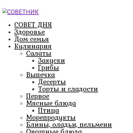
Перейти
к
контенту
СОВЕТ ДНЯ
Здоровье
Дом семья
Кулинария
Салаты
Закуски
Грибы
Выпечка
Десерты
Торты и сладости
Первое
Мясные блюда
Птица
Морепродукты
Блины, оладьи, пельмени
Овощные блюда