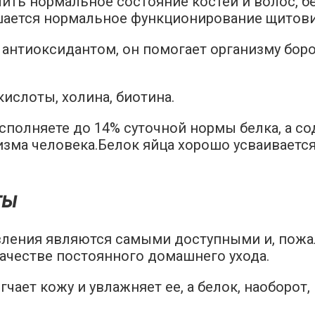
чить нормальное состояние костей и волос, 
рушается нормальное функционирование щитов
м антиоксидантом, он помогает организму бо
ислоты, холина, биотина.
осполняете до 14% суточной нормы белка, а 
изма человека.Белок яйца хорошо усваиваетс
ты
ления являются самыми доступными и, пожал
ачестве постоянного домашнего ухода.
гчает кожу и увлажняет ее, а белок, наоборот