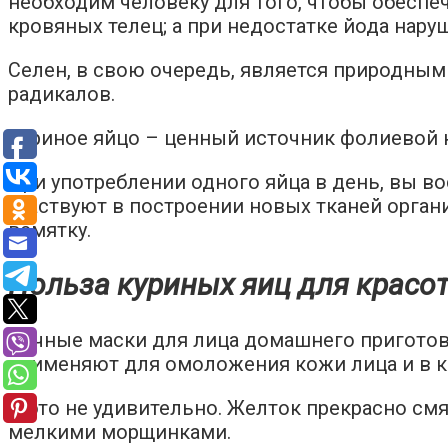
необходим человеку для того, чтобы обеспе
кровяных телец; а при недостатке йода на
Селен, в свою очередь, является природны
радикалов.
Куриное яйцо – ценный источник фолиевой к
При употреблении одного яйца в день, вы в
участвуют в построении новых тканей орган
всмятку.
Польза куриных яиц для красо
Яичные маски для лица домашнего приготов
применяют для омоложения кожи лица и в к
И это не удивительно. Желток прекрасно смя
мелкими морщинками.