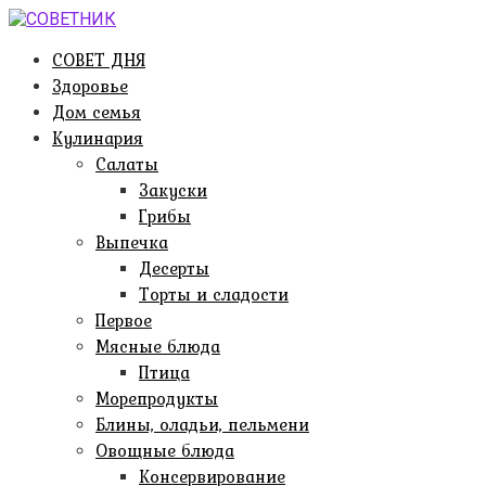
Перейти
к
СОВЕТ ДНЯ
контенту
Здоровье
Дом семья
Кулинария
Салаты
Закуски
Грибы
Выпечка
Десерты
Торты и сладости
Первое
Мясные блюда
Птица
Морепродукты
Блины, оладьи, пельмени
Овощные блюда
Консервирование