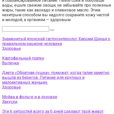
и сбалансированное питание. Пейте соки и побольше
воды, ешьте свежие овощи, не забывайте про полезные
жиры, такие как авокадо и оливковое масло. Этим
нехитрым способом вы надолго сохраните кожу чистой
и молодой, а организм — здоровым.
Поиск:
Знаменитый японский гастроэнтеролог Хироми Шинья о
правильном рационе человека
Здоровье
Картофельный гратен
Выпечка
Диета «Обратная сушка»: поможет, когда талия заметно
вышла из берегов. Питание для крупных и
малоактивных женщин.
Здоровье
Мойва в фольге и в духовке
Закуски
Эти 6 хитростей всего за 6 дней сделают твой живот