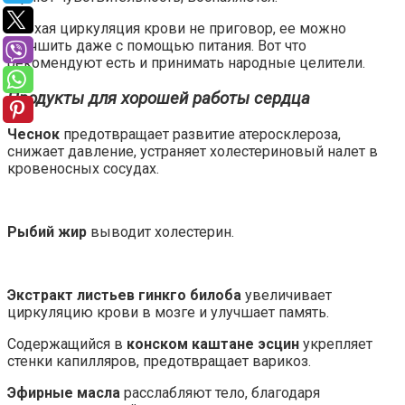
Плохая циркуляция крови не приговор, ее можно
улучшить даже с помощью питания. Вот что
рекомендуют есть и принимать народные целители.
Продукты для хорошей работы сердца
Чеснок
предотвращает развитие атеросклероза,
снижает давление, устраняет холестериновый налет в
кровеносных сосудах.
Рыбий жир
выводит холестерин.
Экстракт листьев гинкго билоба
увеличивает
циркуляцию крови в мозге и улучшает память.
Содержащийся в
конском каштане эсцин
укрепляет
стенки капилляров, предотвращает варикоз.
Эфирные масла
расслабляют тело, благодаря