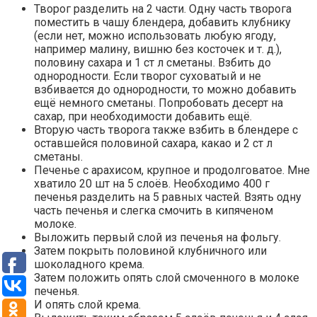
Творог разделить на 2 части. Одну часть творога
поместить в чашу блендера, добавить клубнику
(если нет, можно использовать любую ягоду,
например малину, вишню без косточек и т. д.),
половину сахара и 1 ст л сметаны. Взбить до
однородности. Если творог суховатый и не
взбивается до однородности, то можно добавить
ещё немного сметаны. Попробовать десерт на
сахар, при необходимости добавить ещё.
Вторую часть творога также взбить в блендере с
оставшейся половиной сахара, какао и 2 ст л
сметаны.
Печенье с арахисом, крупное и продолговатое. Мне
хватило 20 шт на 5 слоёв. Необходимо 400 г
печенья разделить на 5 равных частей. Взять одну
часть печенья и слегка смочить в кипяченом
молоке.
Выложить первый слой из печенья на фольгу.
Затем покрыть половиной клубничного или
шоколадного крема.
Затем положить опять слой смоченного в молоке
печенья.
И опять слой крема.