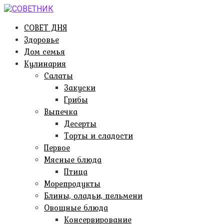
Перейти
к
СОВЕТ ДНЯ
контенту
Здоровье
Дом семья
Кулинария
Салаты
Закуски
Грибы
Выпечка
Десерты
Торты и сладости
Первое
Мясные блюда
Птица
Морепродукты
Блины, оладьи, пельмени
Овощные блюда
Консервирование