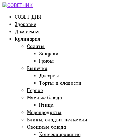
Перейти
к
СОВЕТ ДНЯ
контенту
Здоровье
Дом семья
Кулинария
Салаты
Закуски
Грибы
Выпечка
Десерты
Торты и сладости
Первое
Мясные блюда
Птица
Морепродукты
Блины, оладьи, пельмени
Овощные блюда
Консервирование