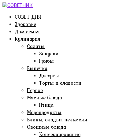
Перейти
к
СОВЕТ ДНЯ
контенту
Здоровье
Дом семья
Кулинария
Салаты
Закуски
Грибы
Выпечка
Десерты
Торты и сладости
Первое
Мясные блюда
Птица
Морепродукты
Блины, оладьи, пельмени
Овощные блюда
Консервирование