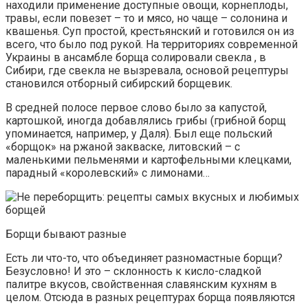
находили применение доступные овощи, корнеплоды,
травы, если повезет – то и мясо, но чаще – солонина и
квашенья. Суп простой, крестьянский и готовился он из
всего, что было под рукой. На территориях современной
Украины в ансамбле борща солировали свекла , в
Сибири, где свекла не вызревала, основой рецептуры
становился отборный сибирский борщевик.
В средней полосе первое слово было за капустой,
картошкой, иногда добавлялись грибы (грибной борщ
упоминается, например, у Даля). Был еще польский
«борщок» на ржаной закваске, литовский – с
маленькими пельменями и картофельными клецками,
парадный «королевский» с лимонами…
Борщи бывают разные
Есть ли что-то, что объединяет разномастные борщи?
Безусловно! И это – склонность к кисло-сладкой
палитре вкусов, свойственная славянским кухням в
целом. Отсюда в разных рецептурах борща появляются