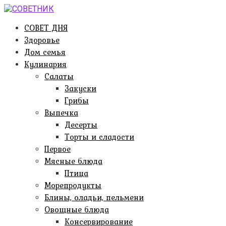
Перейти
к
СОВЕТ ДНЯ
контенту
Здоровье
Дом семья
Кулинария
Салаты
Закуски
Грибы
Выпечка
Десерты
Торты и сладости
Первое
Мясные блюда
Птица
Морепродукты
Блины, оладьи, пельмени
Овощные блюда
Консервирование