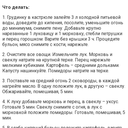
Что делать:
1. Грудинку в кастрюле залейте 3 л холодной питьевой
воды, доведите до кипения, посолите, уменьшите огонь
до минимума, снимите пену. Добавьте крупно
нарезанные 1 луковицу и 1 морковку, стебли петрушки
и перец горошком. Варите без крышки 3 ч. Процедите
бульон, мясо снимите с кости, нарежьте.
2. Очистите все овощи. Измельчите лук. Морковь и
свеклу натрите на крупной терке. Перец нарежьте
мелкими кубиками. Картофель – средними дольками.
Капусту нашинкуйте. Помидоры натрите на терке.
3. Поставьте на средний огонь 2 сковороды, в каждой
нагрейте масло. В одну положите лук, в другую – свеклу.
Обжаривайте, помешивая, 5 мин.
4. К луку добавьте морковь и перец, в свеклу – уксус.
Готовьте 5 мин. Свеклу снимите с огня, в лук с
морковкой положите помидоры. Готовьте, помешивая, 5
мин.
5. В слабо кипящий бульон положите картофель, варите