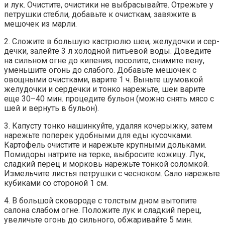
и лук. Очистите, очистики не выбрасывайте. Отрежьте у
петрушки стебли, добавьте к очисткам, завяжите в
мешочек из марли.
2. Сложите в большую кастрюлю шеи, желудочки и сер-
дечки, залейте 3 л холодной питьевой воды. Доведите
на сильном огне до кипения, посолите, снимите пену,
уменьшите огонь до слабого. Добавьте мешочек с
овощными очистками, варите 1 ч. Выньте шумовкой
желудочки и сердечки и тонко нарежьте, шеи варите
еще 30–40 мин. процедите бульон (можно снять мясо с
шей и вернуть в бульон).
3. Капусту тонко нашинкуйте, удаляя кочерыжку, затем
нарежьте поперек удобными для еды кусочками.
Картофель очистите и нарежьте крупными дольками.
Помидоры натрите на терке, выбросите кожицу. Лук,
сладкий перец и морковь нарежьте тонкой соломкой.
Измельчите листья петрушки с чесноком. Сало нарежьте
кубиками со стороной 1 см.
4. В большой сковороде с толстым дном вытопите
салона слабом огне. Положите лук и сладкий перец,
увеличьте огонь до сильного, обжаривайте 5 мин.