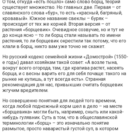
О том, откуда «есть пошло» само слово борщ, теорий
существует множество. Но главных две. Первая – от
славянского слова «бур», то есть «красный, багряный,
кровавый». Южное название свеклы – буряк –
происходит от тех же корней. Вторая версия – от
растения «борщевик». Очевидное созвучие, но и тут не
до конца ясно – то ли борщ стали называть по имени
растения, то ли борщевик окрестили так потому, что его
клали в борщ, никто вам уже точно не скажет.
Но русский кодекс семейной жизни «Домострой» (1550-
е годы) давал хозяйкам такой совет: «А возле тына,
вокруг всего огорода, там, где крапива растет, насеять
борща, и с весны варить его для себя почаще: такого на
рынке не купишь, а тут всегда есть». Странная
рекомендация для нас, привыкших считать борщевик
жгучим вредителем.
Но совершенно понятная для людей того времени,
когда любой подножный корм шел в дело – на месте
«борщевика» могли быть, например, сныть или какой-
нибудь гулявник. Суть в том, что в общеславянской
терминологии «борщ» – это изначально понятие
размытое, просто наваристый густой суп, в котором