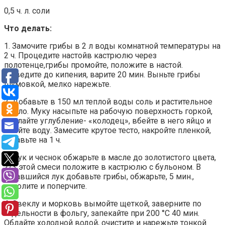
0,5 ч. л. соли
Что делать:
1. Замочите грибы в 2 л воды комнатной температуры на
2 ч. Процедите настойв кастрюлю через
полотенце,грибы промойте, положите в настой.
Доведите до кипения, варите 20 мин. Выньте грибы
шумовкой, мелко нарежьте.
2. Добавьте в 150 мл теплой воды соль и растительное
масло. Муку насыпьте на рабочую поверхность горкой,
сделайте углубление- «колодец», вбейте в него яйцо и
влейте воду. Замесите крутое тесто, накройте пленкой,
оставьте на 1 ч.
3. Лук и чеснок обжарьте в масле до золотистого цвета,
2/3 этой смеси положите в кастрюлю с бульоном. В
оставшийся лук добавьте грибы, обжарьте, 5 мин.,
посолите и поперчите.
4. Свеклу и морковь вымойте щеткой, заверните по
отдельности в фольгу, запекайте при 200 °С 40 мин.
Обдайте холодной водой, очистите и нарежьте тонкой