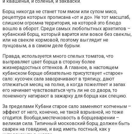
и квашенья, и соленья, и закваски.
Борщ никогда не станет том ямом или супом мисо,
рецептура которых прописана «от и до». Не тот масштаб,
слишком огромна территория, на которой это блюдо
вошло в оборот. Среди самых любопытных архетипов –
кубанский борщ, который варится или вовсе без свеклы,
или на свекле кормовой, поэтому выглядит не
пунцовым, а в самом деле бурым.
Правда, используется много спелых томатов, что
выправляет цвет борща в сторону более
жизнерадостных оттенков. А главное, в настоящем
кубанском борще обязательно присутствует «старое»
сало: кусочек сала заворачивают в тряпицу, дают
отлежаться месяц на полке, а когда пожелтеет и запах
его начинает чувствоваться чуть ли не со двора, то
понемногу натирают в зажарку для борща как специю.
За пределами Кубани старое сало заменяют копченым –
эффект от него, конечно, не такой взрывной, но тоже
сгодится. Вообще,местечковость в борщеварении –
великая сила. Типичный московский борщ должен быть
сварен на говядине, и вид иметь постный, как у