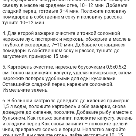
свеклу в масле на среднем огне, 10–12 мин. Добавьте
сладкий перец, готовьте 3–4 мин. Положите половину
помидоров в собственном соку и половину рассола,
тушите 10–12 мин.
4. Для второй зажарки очистите и тонкой соломкой
нарежьте лук, пастернак и морковь, обжарьте в масле в
глубокой сковороде, 7–10 мин. Добавьте оставшиеся
помидоры в собственном соку и рассол, тушите до
загустения, примерно 15 мин.
5. Картофель очистите, нарежьте брусочками 0,5х0,5х2
см. Тонко нашинкуйте капусту, удаляя кочерыжку, затем
нарежьте поперек удобными для еды кусочками.
Оставшийся сладкий перец нарежьте соломкой.
Измельчите зелень.
6. В большой кастрюле доведите до кипения примерно
1,5 л воды, положите картофель и обе зажарки, снова
доведите до кипения, посолите. Добавьте рыбу вместе с
бульоном. Как только закипит, положите капусту, зелень
и сладкий перец.Как снова закипит – положите целый
чили, приправьте солью и перцем. Неплотно закройте
крышкой, выключите огонь, дайте настояться 10–15