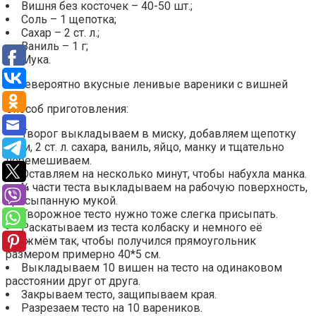
Вишня без косточек – 40-50 шт.;
Соль – 1 щепотка;
Сахар – 2 ст. л.;
Ваниль – 1 г;
Мука.
Способ приготовления:
Творог выкладываем в миску, добавляем щепотку
соли, 2 ст. л. сахара, ваниль, яйцо, манку и тщательно
перемешиваем.
Оставляем на несколько минут, чтобы набухла манка.
¼ части теста выкладываем на рабочую поверхность,
присыпанную мукой.
Творожное тесто нужно тоже слегка присыпать.
Раскатываем из теста колбаску и немного её
прижмём так, чтобы получился прямоугольник
размером примерно 40*5 см.
Выкладываем 10 вишен на тесто на одинаковом
расстоянии друг от друга.
Закрываем тесто, защипываем края.
Разрезаем тесто на 10 вареников.