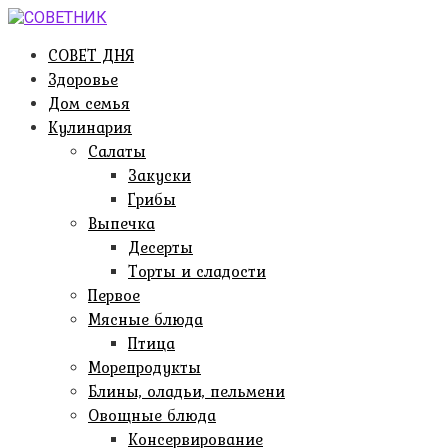
Перейти
к
СОВЕТ ДНЯ
контенту
Здоровье
Дом семья
Кулинария
Салаты
Закуски
Грибы
Выпечка
Десерты
Торты и сладости
Первое
Мясные блюда
Птица
Морепродукты
Блины, оладьи, пельмени
Овощные блюда
Консервирование