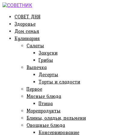
Перейти
к
СОВЕТ ДНЯ
контенту
Здоровье
Дом семья
Кулинария
Салаты
Закуски
Грибы
Выпечка
Десерты
Торты и сладости
Первое
Мясные блюда
Птица
Морепродукты
Блины, оладьи, пельмени
Овощные блюда
Консервирование