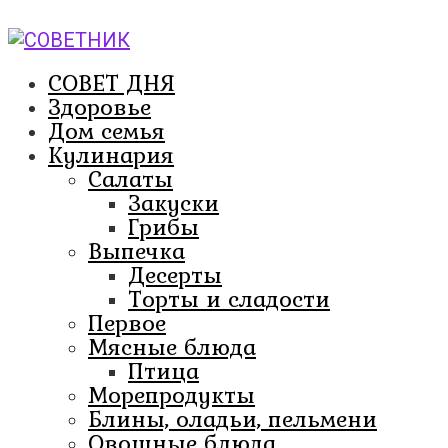
Перейти
к
контенту
СОВЕТ ДНЯ
Здоровье
Дом семья
Кулинария
Салаты
Закуски
Грибы
Выпечка
Десерты
Торты и сладости
Первое
Мясные блюда
Птица
Морепродукты
Блины, оладьи, пельмени
Овощные блюда