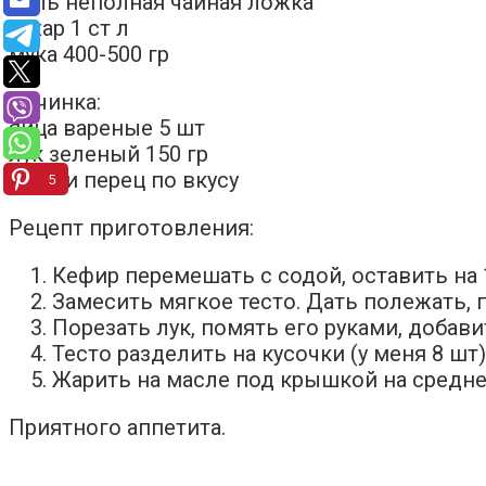
соль неполная чайная ложка
сахар 1 ст л
мука 400-500 гр
Начинка:
яйца вареные 5 шт
лук зеленый 150 гр
соль и перец по вкусу
5
Рецепт приготовления:
Кефир перемешать с содой, оставить на 1
Замесить мягкое тесто. Дать полежать, п
Порезать лук, помять его руками, добав
Тесто разделить на кусочки (у меня 8 шт
Жарить на масле под крышкой на средне
Приятного аппетита.