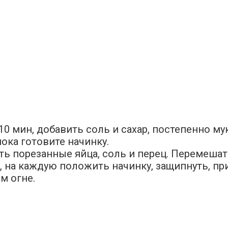
0 мин, добавить соль и сахар, постепенно мук
ока готовите начинку.
ить порезанные яйца, соль и перец. Перемешат
), на каждую положить начинку, защипнуть, п
м огне.