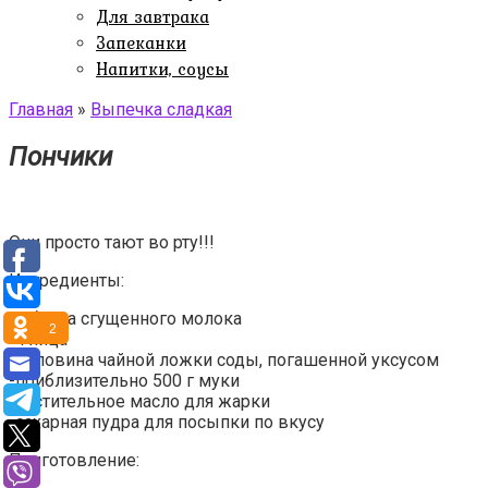
Для завтрака
Запеканки
Напитки, соусы
Главная
»
Выпечка сладкая
Пончики
Они просто тают во рту!!!
Ингредиенты:
-1 банка сгущенного молока
2
-4 яйца
-половина чайной ложки соды, погашенной уксусом
-приблизительно 500 г муки
-растительное масло для жарки
-сахарная пудра для посыпки по вкусу
Приготовление: