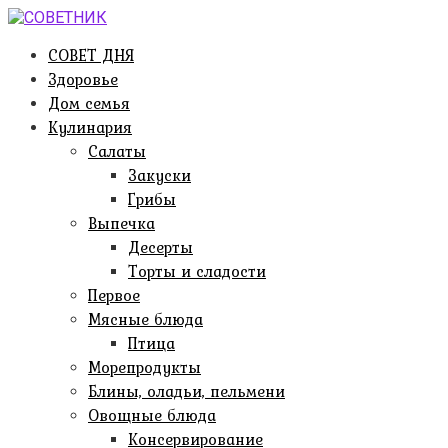
Перейти
к
СОВЕТ ДНЯ
контенту
Здоровье
Дом семья
Кулинария
Салаты
Закуски
Грибы
Выпечка
Десерты
Торты и сладости
Первое
Мясные блюда
Птица
Морепродукты
Блины, оладьи, пельмени
Овощные блюда
Консервирование