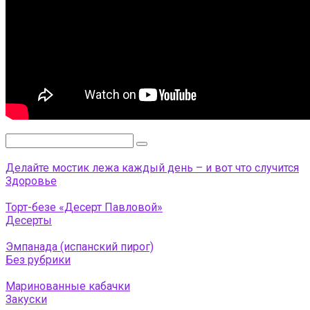
Поиск:
Делайте мостик лежа каждый день – и вот что случится
Здоровье
Торт-безе «Десерт Павловой»
Десерты
Эмпанада (испанский пирог)
Без рубрики
Маринованные кабачки
Закуски