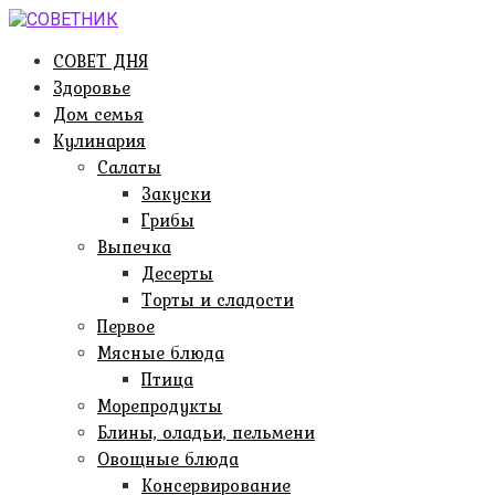
Перейти
к
СОВЕТ ДНЯ
контенту
Здоровье
Дом семья
Кулинария
Салаты
Закуски
Грибы
Выпечка
Десерты
Торты и сладости
Первое
Мясные блюда
Птица
Морепродукты
Блины, оладьи, пельмени
Овощные блюда
Консервирование