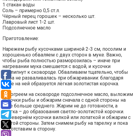
1 стакан воды
Соль – примерно 0,5 ст.л.
Чёрный перец горошек – несколько шт.
Лавровый лист 1-2 шт.
Подсолнечное масло
Приготовление:
Нарежем рыбу кусочками шириной 2-3 см, посолим и
хорошенько обваляем с двух сторон в муке. Важно,
чтобы рыба полностью разморозилась – иначе при
нагревании мука смешается с водой, и кусочки
прилипнут к сковороде. Обваливаем тщательно, чтобы
рыба не разваливалась при обжаривании: благодаря
муке на ней образуется лёгкая золотистая корочка.
Разогреем на сковороде подсолнечное масло, выложим
кусочки рыбы и обжарим сначала с одной стороны на
огне больше среднего. Жарим не до готовности, а
слегка – до образования светло-золотистой корочки.
Перевернём кусочки вилкой или лопаткой и обжарим с
другой стороны. Затем снимем рыбу на тарелку и пока
что отставим в сторону.