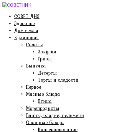
Перейти
к
СОВЕТ ДНЯ
контенту
Здоровье
Дом семья
Кулинария
Салаты
Закуски
Грибы
Выпечка
Десерты
Торты и сладости
Первое
Мясные блюда
Птица
Морепродукты
Блины, оладьи, пельмени
Овощные блюда
Консервирование