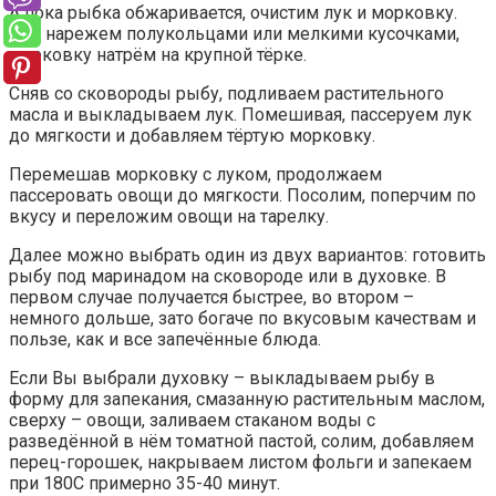
А пока рыбка обжаривается, очистим лук и морковку.
Лук нарежем полукольцами или мелкими кусочками,
морковку натрём на крупной тёрке.
Сняв со сковороды рыбу, подливаем растительного
масла и выкладываем лук. Помешивая, пассеруем лук
до мягкости и добавляем тёртую морковку.
Перемешав морковку с луком, продолжаем
пассеровать овощи до мягкости. Посолим, поперчим по
вкусу и переложим овощи на тарелку.
Далее можно выбрать один из двух вариантов: готовить
рыбу под маринадом на сковороде или в духовке. В
первом случае получается быстрее, во втором –
немного дольше, зато богаче по вкусовым качествам и
пользе, как и все запечённые блюда.
Если Вы выбрали духовку – выкладываем рыбу в
форму для запекания, смазанную растительным маслом,
сверху – овощи, заливаем стаканом воды с
разведённой в нём томатной пастой, солим, добавляем
перец-горошек, накрываем листом фольги и запекаем
при 180С примерно 35-40 минут.