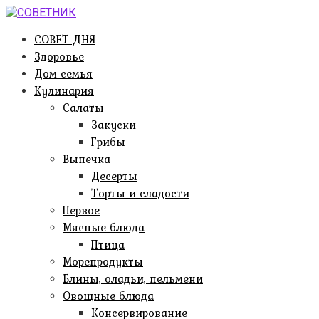
Перейти
к
СОВЕТ ДНЯ
контенту
Здоровье
Дом семья
Кулинария
Салаты
Закуски
Грибы
Выпечка
Десерты
Торты и сладости
Первое
Мясные блюда
Птица
Морепродукты
Блины, оладьи, пельмени
Овощные блюда
Консервирование