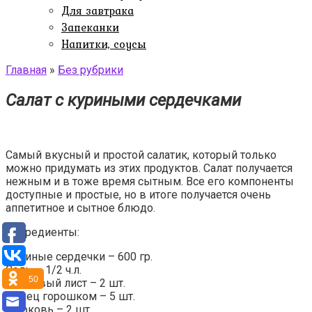
Для завтрака
Запеканки
Напитки, соусы
Главная
»
Без рубрики
Салат с куриными сердечками
Самый вкусный и простой салатик, который только
можно придумать из этих продуктов. Салат получается
нежным и в тоже время сытным. Все его компоненты
доступные и простые, но в итоге получается очень
аппетитное и сытное блюдо.
Ингредиенты:
Куриные сердечки – 600 гр.
Соль — 1/2 ч.л.
50
Лавровый лист – 2 шт.
Перец горошком – 5 шт.
Морковь – 2 шт.