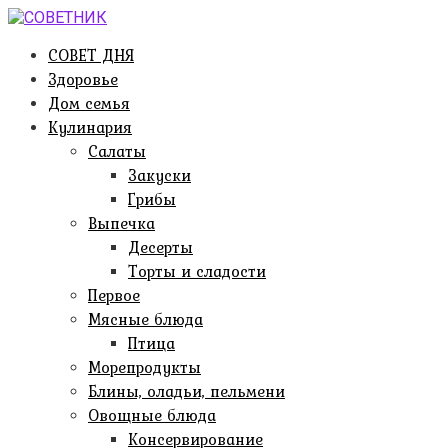
Перейти
к
СОВЕТ ДНЯ
контенту
Здоровье
Дом семья
Кулинария
Салаты
Закуски
Грибы
Выпечка
Десерты
Торты и сладости
Первое
Мясные блюда
Птица
Морепродукты
Блины, оладьи, пельмени
Овощные блюда
Консервирование