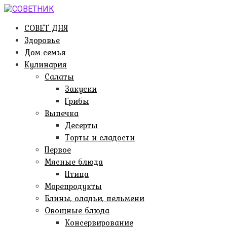
Перейти
к
СОВЕТ ДНЯ
контенту
Здоровье
Дом семья
Кулинария
Салаты
Закуски
Грибы
Выпечка
Десерты
Торты и сладости
Первое
Мясные блюда
Птица
Морепродукты
Блины, оладьи, пельмени
Овощные блюда
Консервирование