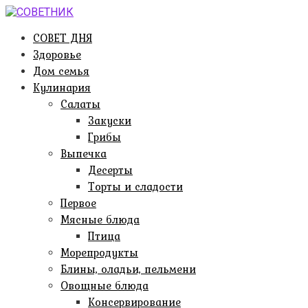
Перейти
к
СОВЕТ ДНЯ
контенту
Здоровье
Дом семья
Кулинария
Салаты
Закуски
Грибы
Выпечка
Десерты
Торты и сладости
Первое
Мясные блюда
Птица
Морепродукты
Блины, оладьи, пельмени
Овощные блюда
Консервирование