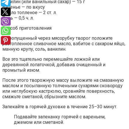
Ванилин (или ванильный сахар) — 15 г
Варенье — по вкусу
Масло топленое — 2 ст. л.
Соль — 0,5 ч. л.
Способ приготовления
В пропущенный через мясорубку творог положите
растопленное сливочное масло, взбитое с сахаром яйцо,
манную крупу, соль, ванилин.
Все это тщательно перемешайте ложкой или
деревянной лопаточкой, добавив очищенный и
промытый изюм.
После этого творожную массу выложите на смазанную
маслом и посыпанную толчеными сухарями сковороду
или неглубокую кастрюлю, сровняйте поверхность,
смажьте сметаной, сбрызните маслом.
Запекайте в горячей духовке в течение 25–30 минут.
Подавайте запеканку горячей с вареньем,
джемом или сметаной.