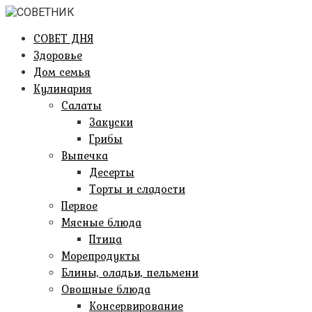
Перейти
к
СОВЕТ ДНЯ
контенту
Здоровье
Дом семья
Кулинария
Салаты
Закуски
Грибы
Выпечка
Десерты
Торты и сладости
Первое
Мясные блюда
Птица
Морепродукты
Блины, оладьи, пельмени
Овощные блюда
Консервирование