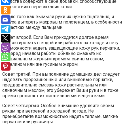
средства содержат в себе добавки, способствующие
препятствию пересыхания кожи.
После того как вымыли руки их нужно тщательно, и
носуха вытереть махровым полотенцем, в особенности
в участках между пальцами.
Совет второй. Если Вам приходится долгое время
контактировать с водой или работать на холоде и нету
возможности надеть защищающие кожу рук перчатки,
то перед началом работы обильно смажьте их
специальным жирным кремом, свиным салом,
вазелином или же гусиным жиром.
Совет третий. При выполнение домашних дел следует
надевать прорезиненные или виниловые перчатки,
предварительно смазав кожу растительным или
сливочным маслом, это убережет Ваши руки и в тоже
время пропитает их питательными веществами.
Совет четвёртый. Особое внимание уделяйте своим
рукам при ветреной и холодной погоде. Не
пренебрегайте возможностью надеть теплые, мягкие
перчатки или рукавицы.