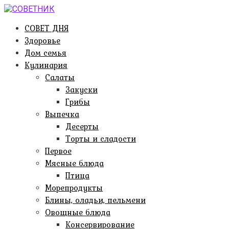
Перейти
к
СОВЕТ ДНЯ
контенту
Здоровье
Дом семья
Кулинария
Салаты
Закуски
Грибы
Выпечка
Десерты
Торты и сладости
Первое
Мясные блюда
Птица
Морепродукты
Блины, оладьи, пельмени
Овощные блюда
Консервирование