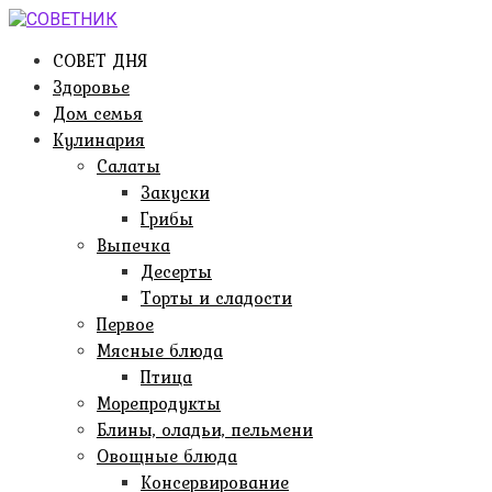
Перейти
к
СОВЕТ ДНЯ
контенту
Здоровье
Дом семья
Кулинария
Салаты
Закуски
Грибы
Выпечка
Десерты
Торты и сладости
Первое
Мясные блюда
Птица
Морепродукты
Блины, оладьи, пельмени
Овощные блюда
Консервирование