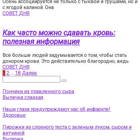
Осень ассоциируется не только с тыквой и грушами, но и
с ягодой калиной. Она
СОВЕТ ДНЯ
Как часто можно сдавать кровь:
полезная информация
Всё больше людей задумывается о том, чтобы стать
донором крови. Это действительно благородно, ведь
СОВЕТ ДНЯ
Пагинация
1
2
…
18
Далее
записей
Поиск:
Пончики из плавленного сыра
Выпечка сладкая
Наши глаза предупреждают нас об инфаркте!
Здоровье
Пирожки из слоеного теста с зеленым луком, сыром и
ветчиной
Выпечка