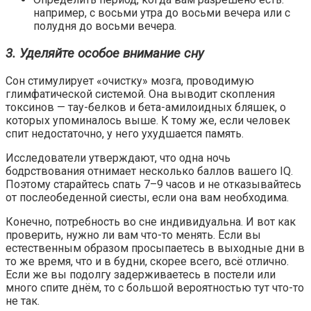
например, с восьми утра до восьми вечера или с
полудня до восьми вечера.
3. Уделяйте особое внимание сну
Сон стимулирует «очистку» мозга, проводимую
глимфатической системой. Она выводит скопления
токсинов — тау-белков и бета-амилоидных бляшек, о
которых упоминалось выше. К тому же, если человек
спит недостаточно, у него ухудшается память.
Исследователи
утверждают
, что одна ночь
бодрствования отнимает несколько баллов вашего IQ.
Поэтому старайтесь спать 7–9 часов и не отказывайтесь
от послеобеденной сиесты, если она вам необходима.
Конечно, потребность во сне индивидуальна. И вот как
проверить, нужно ли вам что-то менять. Если вы
естественным образом просыпаетесь в выходные дни в
то же время, что и в будни, скорее всего, всё отлично.
Если же вы подолгу задерживаетесь в постели или
много спите днём, то с большой вероятностью тут что-то
не так.