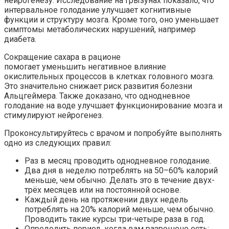
нейрогенезу.
Исследование
на грызунах показало, что
интервальное голодание улучшает когнитивные
функции и структуру мозга. Кроме того, оно уменьшает
симптомы метаболических нарушений, например
диабета.
Сокращение сахара в рационе
помогает
уменьшить
негативное влияние
окислительных процессов в клетках головного мозга.
Это значительно
снижает
риск развития болезни
Альцгеймера. Также доказано, что однодневное
голодание на воде
улучшает
функционирование мозга и
стимулируют нейрогенез.
Проконсультируйтесь с врачом и попробуйте выполнять
одно из следующих правил:
Раз в месяц проводить однодневное голодание.
Два дня в неделю потреблять на 50–60% калорий
меньше, чем обычно. Делать это в течение двух-
трёх месяцев или на постоянной основе.
Каждый день на протяжении двух недель
потреблять на 20% калорий меньше, чем обычно.
Проводить такие курсы три-четыре раза в год.
Определить период, когда вам разрешено есть: