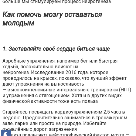
больше мы стимулируем процесс нейрогенеза.
Как помочь мозгу оставаться
молодым
1. Заставляйте своё сердце биться чаще
Аэробные упражнения, например бег или быстрая
ходьба,
положительно
влияют на
нейрогенез.
Исследование
2016 года, которое
проводилось на крысах, показало, что лучший эффект
дают упражнения на выносливость
— высокоинтенсивные интервальные тренировки (HIIT)
и упражнения с отягощением. Хотя и в других видах
физической активности тоже есть польза.
Старайтесь посвящать кардиоупражнениям 2,5 часа в
неделю. Предпочтительно заниматься в тренажёрном
зале, парке или просто на природе. Избегайте
оживлённых дорог: загрязнения
воздуха
подавляют
нейротрофический фактор мозга —