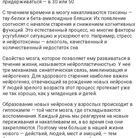
придерживаться — в 30 или 50.
С течением времени в мозгу накапливаются токсины —
тау-белки и бета-амилоидные бляшки. Их появление
соотносят с началом старения и снижением когнитивных
функций. Это естественный процесс, но многие факторы
усугубляют ситуацию и ускоряют его. Например, стресс
и нейротоксины — алкоголь, качественный и
количественный недостаток сна.
Свойство мозга, которое позволяет ему развиваться в
течение жизни, называется нейропластичностью. У неё
три механизма: синаптическая связь, миелинизация и
нейрогенез. Для здорового старения наиболее важен
нейрогенез, отвечающий за рождение новых нейронов.
У людей зрелого возраста этот процесс протекает уже
не так хорошо, как у младенцев и детей.
Образование новых нейронов у взрослых
происходит
в
гиппокампе — той части мозга, где откладываются
воспоминания. Каждый день мы реагируем на новые
переживания и накапливаем их, а во время сна они
закрепляются. Поэтому чем больше в нашей жизни
нового — действий, людей, мест и эмоций, — тем