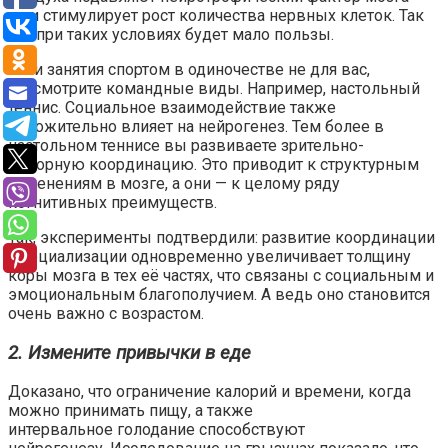
он и стимулирует рост количества нервных клеток. Так
что при таких условиях будет мало пользы.
Если занятия спортом в одиночестве не для вас,
рассмотрите командные виды. Например, настольный
теннис. Социальное взаимодействие также
положительно
влияет
на нейрогенез. Тем более в
настольном теннисе вы развиваете зрительно-
моторную координацию. Это
приводит
к структурным
изменениям в мозге, а они — к целому ряду
когнитивных преимуществ.
Так, эксперименты
подтвердили
: развитие координации
и социализации одновременно увеличивает толщину
коры мозга в тех её частях, что связаны с социальным и
эмоциональным благополучием. А ведь оно становится
очень важно с возрастом.
2. Измените привычки в еде
Доказано, что ограничение
калорий
и
времени
, когда
можно принимать пищу, а также
интервальное
голодание
способствуют