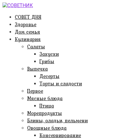
Перейти
к
СОВЕТ ДНЯ
контенту
Здоровье
Дом семья
Кулинария
Салаты
Закуски
Грибы
Выпечка
Десерты
Торты и сладости
Первое
Мясные блюда
Птица
Морепродукты
Блины, оладьи, пельмени
Овощные блюда
Консервирование