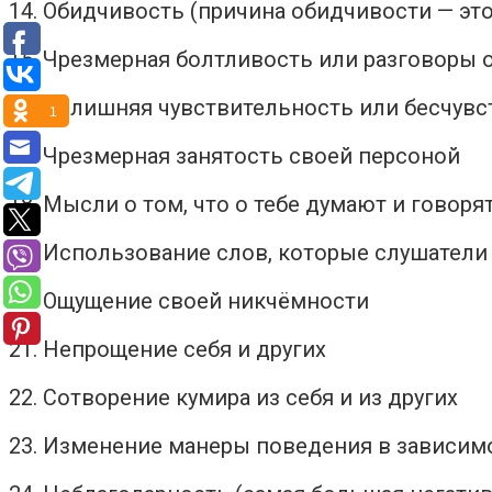
14. Обидчивость (причина обидчивости — эт
15. Чрезмерная болтливость или разговоры 
16. Излишняя чувствительность или бесчув
1
17. Чрезмерная занятость своей персоной
18. Мысли о том, что о тебе думают и говоря
19. Использование слов, которые слушатели 
20. Ощущение своей никчёмности
21. Непрощение себя и других
22. Сотворение кумира из себя и из других
23. Изменение манеры поведения в зависимо