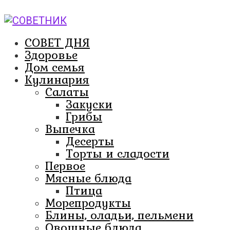
Перейти
к
контенту
СОВЕТ ДНЯ
Здоровье
Дом семья
Кулинария
Салаты
Закуски
Грибы
Выпечка
Десерты
Торты и сладости
Первое
Мясные блюда
Птица
Морепродукты
Блины, оладьи, пельмени
Овощные блюда