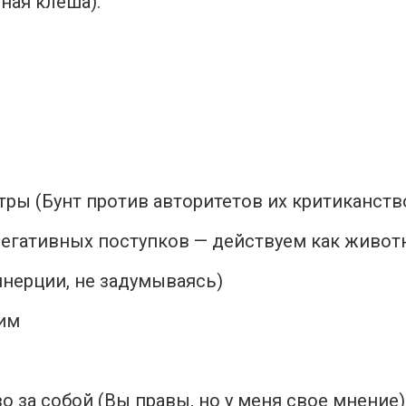
ная клеша).
стры (Бунт против авторитетов их критиканств
негативных поступков — действуем как живот
 инерции, не задумываясь)
гим
о за собой (Вы правы, но у меня свое мнение)