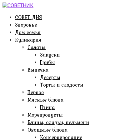
Перейти
к
СОВЕТ ДНЯ
контенту
Здоровье
Дом семья
Кулинария
Салаты
Закуски
Грибы
Выпечка
Десерты
Торты и сладости
Первое
Мясные блюда
Птица
Морепродукты
Блины, оладьи, пельмени
Овощные блюда
Консервирование