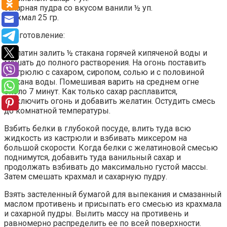
сахарная пудра со вкусом ванили ½ уп.
крахмал 25 гр.
Приготовление:
Желатин залить ½ стакана горячей кипяченой воды и
мешать до полного растворения. На огонь поставить
кастрюлю с сахаром, сиропом, солью и с половиной
стакана воды. Помешивая варить на среднем огне
около 7 минут. Как только сахар расплавится,
выключить огонь и добавить желатин. Остудить смесь
до комнатной температуры.
Взбить белки в глубокой посуде, влить туда всю
жидкость из кастрюли и взбивать миксером на
большой скорости. Когда белки с желатиновой смесью
поднимутся, добавить туда ванильный сахар и
продолжать взбивать до максимально густой массы.
Затем смешать крахмал и сахарную пудру.
Взять застеленный бумагой для выпекания и смазанный
маслом противень и присыпать его смесью из крахмала
и сахарной пудры. Вылить массу на противень и
равномерно распределить ее по всей поверхности.