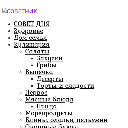
Перейти
к
контенту
СОВЕТ ДНЯ
Здоровье
Дом семья
Кулинария
Салаты
Закуски
Грибы
Выпечка
Десерты
Торты и сладости
Первое
Мясные блюда
Птица
Морепродукты
Блины, оладьи, пельмени
Овощные блюда