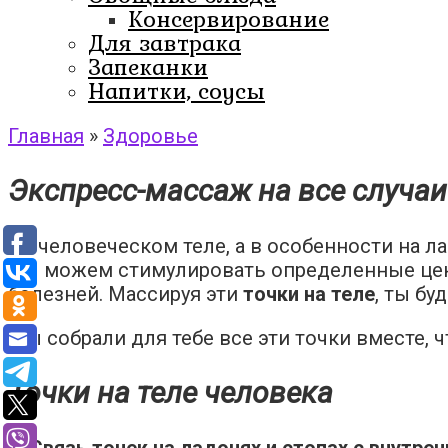
Консервирование
Для завтрака
Запеканки
Напитки, соусы
Главная
»
Здоровье
Экспресс-массаж на все случаи
На человеческом теле, а в особенности на ла
мы можем стимулировать определенные цент
болезней. Массируя эти
точки на теле
, ты бу
Мы собрали для тебе все эти точки вместе, 
Точки на теле человека
1. Связь точек на ладонях и стопах с внутре