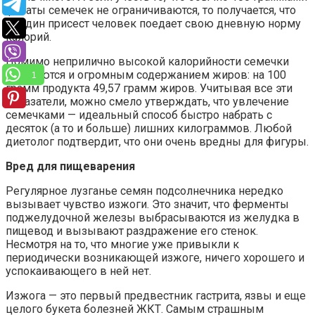
фанаты семечек не ограничиваются, то получается, что
за один присест человек поедает свою дневную норму
калорий.
Помимо неприлично высокой калорийности семечки
отличаются и огромным содержанием жиров: на 100
1
грамм продукта 49,57 грамм жиров. Учитывая все эти
показатели, можно смело утверждать, что увлечение
семечками — идеальный способ быстро набрать с
десяток (а то и больше) лишних килограммов. Любой
диетолог подтвердит, что они очень вредны для фигуры.
Вред для пищеварения
Регулярное лузганье семян подсолнечника нередко
вызывает чувство изжоги. Это значит, что ферменты
поджелудочной железы выбрасываются из желудка в
пищевод и вызывают раздражение его стенок.
Несмотря на то, что многие уже привыкли к
периодически возникающей изжоге, ничего хорошего и
успокаивающего в ней нет.
Изжога — это первый предвестник гастрита, язвы и еще
целого букета болезней ЖКТ. Самым страшным