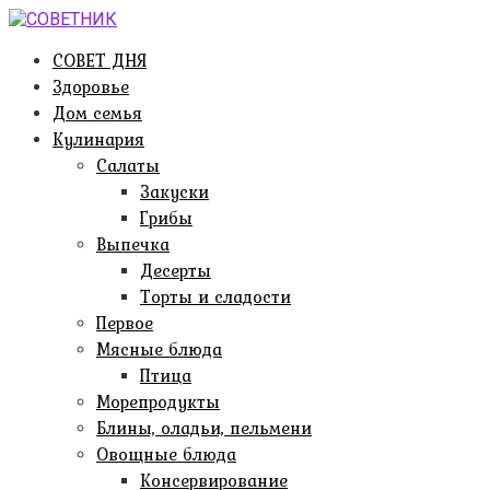
Перейти
к
СОВЕТ ДНЯ
контенту
Здоровье
Дом семья
Кулинария
Салаты
Закуски
Грибы
Выпечка
Десерты
Торты и сладости
Первое
Мясные блюда
Птица
Морепродукты
Блины, оладьи, пельмени
Овощные блюда
Консервирование