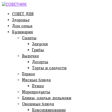
Перейти
к
СОВЕТ ДНЯ
контенту
Здоровье
Дом семья
Кулинария
Салаты
Закуски
Грибы
Выпечка
Десерты
Торты и сладости
Первое
Мясные блюда
Птица
Морепродукты
Блины, оладьи, пельмени
Овощные блюда
Консервирование