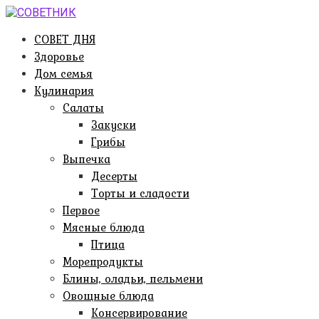
Перейти
к
СОВЕТ ДНЯ
контенту
Здоровье
Дом семья
Кулинария
Салаты
Закуски
Грибы
Выпечка
Десерты
Торты и сладости
Первое
Мясные блюда
Птица
Морепродукты
Блины, оладьи, пельмени
Овощные блюда
Консервирование