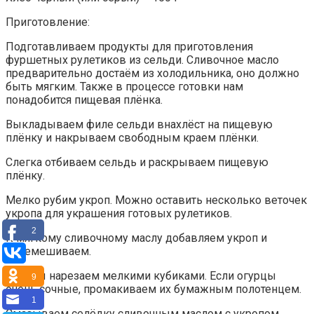
Приготовление:
Подготавливаем продукты для приготовления
фуршетных рулетиков из сельди. Сливочное масло
предварительно достаём из холодильника, оно должно
быть мягким. Также в процессе готовки нам
понадобится пищевая плёнка.
Выкладываем филе сельди внахлёст на пищевую
плёнку и накрываем свободным краем плёнки.
Слегка отбиваем сельдь и раскрываем пищевую
плёнку.
Мелко рубим укроп. Можно оставить несколько веточек
укропа для украшения готовых рулетиков.
2
К мягкому сливочному маслу добавляем укроп и
перемешиваем.
Огурцы нарезаем мелкими кубиками. Если огурцы
9
очень сочные, промакиваем их бумажным полотенцем.
1
Смазываем селёдку сливочным маслом с укропом.