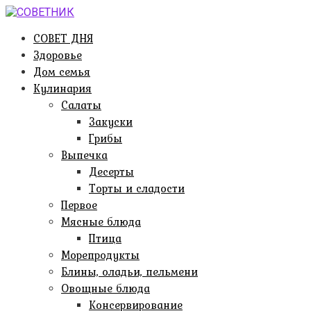
Перейти
к
СОВЕТ ДНЯ
контенту
Здоровье
Дом семья
Кулинария
Салаты
Закуски
Грибы
Выпечка
Десерты
Торты и сладости
Первое
Мясные блюда
Птица
Морепродукты
Блины, оладьи, пельмени
Овощные блюда
Консервирование