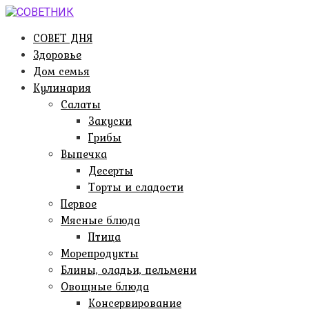
Перейти
к
СОВЕТ ДНЯ
контенту
Здоровье
Дом семья
Кулинария
Салаты
Закуски
Грибы
Выпечка
Десерты
Торты и сладости
Первое
Мясные блюда
Птица
Морепродукты
Блины, оладьи, пельмени
Овощные блюда
Консервирование