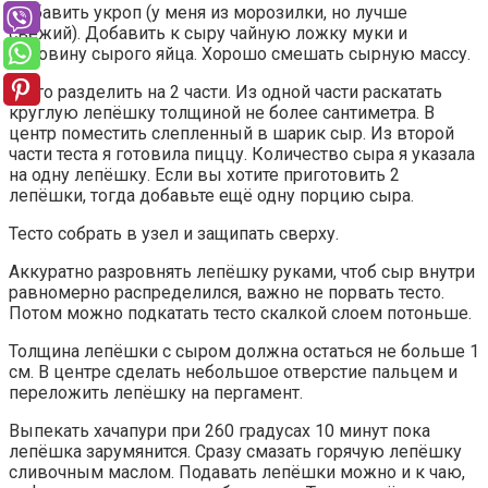
Добавить укроп (у меня из морозилки, но лучше
свежий). Добавить к сыру чайную ложку муки и
половину сырого яйца. Хорошо смешать сырную массу.
Тесто разделить на 2 части. Из одной части раскатать
круглую лепёшку толщиной не более сантиметра. В
центр поместить слепленный в шарик сыр. Из второй
части теста я готовила пиццу. Количество сыра я указала
на одну лепёшку. Если вы хотите приготовить 2
лепёшки, тогда добавьте ещё одну порцию сыра.
Тесто собрать в узел и защипать сверху.
Аккуратно разровнять лепёшку руками, чтоб сыр внутри
равномерно распределился, важно не порвать тесто.
Потом можно подкатать тесто скалкой слоем потоньше.
Толщина лепёшки с сыром должна остаться не больше 1
см. В центре сделать небольшое отверстие пальцем и
переложить лепёшку на пергамент.
Выпекать хачапури при 260 градусах 10 минут пока
лепёшка зарумянится. Сразу смазать горячую лепёшку
сливочным маслом. Подавать лепёшки можно и к чаю,