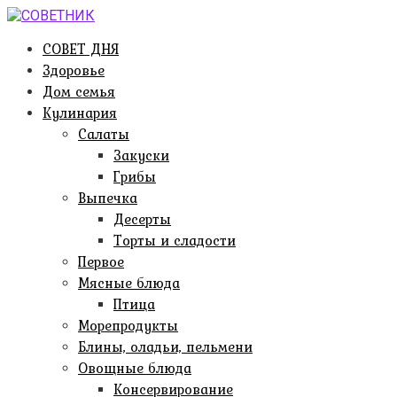
Перейти
к
СОВЕТ ДНЯ
контенту
Здоровье
Дом семья
Кулинария
Салаты
Закуски
Грибы
Выпечка
Десерты
Торты и сладости
Первое
Мясные блюда
Птица
Морепродукты
Блины, оладьи, пельмени
Овощные блюда
Консервирование