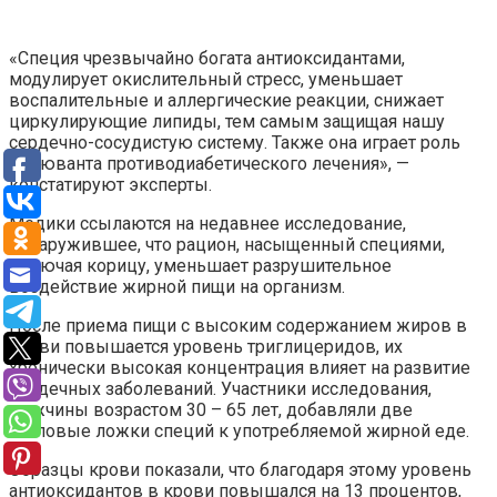
«Специя чрезвычайно богата антиоксидантами,
модулирует окислительный стресс, уменьшает
воспалительные и аллергические реакции, снижает
циркулирующие липиды, тем самым защищая нашу
сердечно-сосудистую систему. Также она играет роль
адъюванта противодиабетического лечения», —
констатируют эксперты.
Медики ссылаются на недавнее исследование,
обнаружившее, что рацион, насыщенный специями,
включая корицу, уменьшает разрушительное
воздействие жирной пищи на организм.
После приема пищи с высоким содержанием жиров в
крови повышается уровень триглицеридов, их
хронически высокая концентрация влияет на развитие
сердечных заболеваний. Участники исследования,
мужчины возрастом 30 – 65 лет, добавляли две
столовые ложки специй к употребляемой жирной еде.
Образцы крови показали, что благодаря этому уровень
антиоксидантов в крови повышался на 13 процентов,