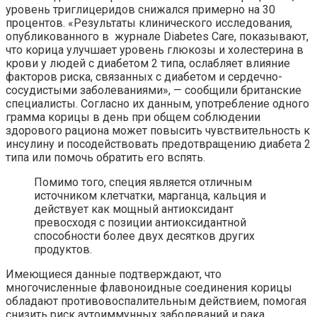
уровень триглицеридов снижался примерно на 30
процентов. «Результаты клинического исследования,
опубликованного в журнале Diabetes Care, показывают,
что корица улучшает уровень глюкозы и холестерина в
крови у людей с диабетом 2 типа, ослабляет влияние
факторов риска, связанных с диабетом и сердечно-
сосудистыми заболеваниями», — сообщили британские
специалисты. Согласно их данным, употребление одного
грамма корицы в день при общем соблюдении
здорового рациона может повысить чувствительность к
инсулину и посодействовать предотвращению диабета 2
типа или помочь обратить его вспять.
Помимо того, специя является отличным
источником клетчатки, марганца, кальция и
действует как мощный антиоксидант
превосходя с позиции антиоксидантной
способности более двух десятков других
продуктов.
Имеющиеся данные подтверждают, что
многочисленные флавоноидные соединения корицы
обладают противовоспалительным действием, помогая
снизить риск аутоиммунных заболеваний и рака,