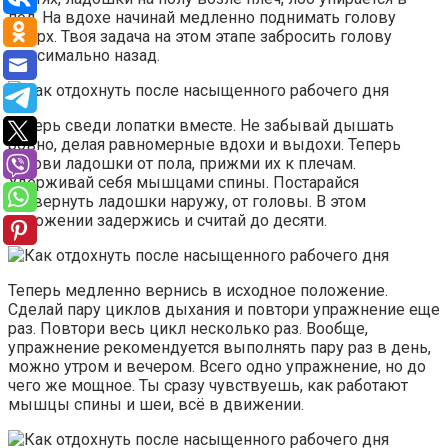
пол. На вдохе начинай медленно поднимать голову
вверх. Твоя задача на этом этапе забросить голову
максимально назад.
Теперь сведи лопатки вместе. Не забывай дышать
ровно, делая равномерные вдохи и выдохи. Теперь
оторви ладошки от пола, прижми их к плечам.
Удерживай себя мышцами спины. Постарайся
развернуть ладошки наружу, от головы. В этом
положении задержись и считай до десяти.
Теперь медленно вернись в исходное положение.
Сделай пару циклов дыхания и повтори упражнение еще
раз. Повтори весь цикл несколько раз. Вообще,
упражнение рекомендуется выполнять пару раз в день,
можно утром и вечером. Всего одно упражнение, но до
чего же мощное. Ты сразу чувствуешь, как работают
мышцы спины и шеи, всё в движении.