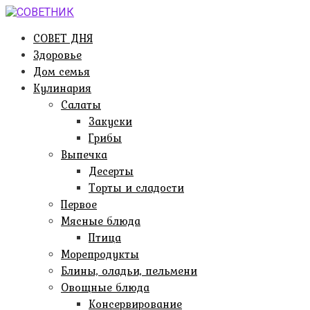
Перейти
к
СОВЕТ ДНЯ
контенту
Здоровье
Дом семья
Кулинария
Салаты
Закуски
Грибы
Выпечка
Десерты
Торты и сладости
Первое
Мясные блюда
Птица
Морепродукты
Блины, оладьи, пельмени
Овощные блюда
Консервирование