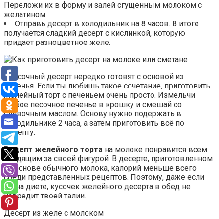
Переложи их в форму и залей сгущенным молоком с
желатином.
Отправь десерт в холодильник на 8 часов. В итоге
получается сладкий десерт с кислинкой, которую
придает разноцветное желе.
Красочный десерт нередко готовят с основой из
печенья. Если ты любишь такое сочетание, приготовить
желейный торт с печеньем очень просто. Измельчи
любое песочное печенье в крошку и смешай со
сливочным маслом. Основу нужно подержать в
холодильнике 2 часа, а затем приготовить всё по
рецепту.
Рецепт желейного торта
на молоке понравится всем
следящим за своей фигурой. В десерте, приготовленном
на основе обычного молока, калорий меньше всего
среди представленных рецептов. Поэтому, даже если
ты на диете, кусочек желейного десерта в обед не
навредит твоей талии.
Десерт из желе с молоком