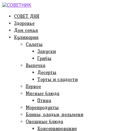
Перейти
к
СОВЕТ ДНЯ
контенту
Здоровье
Дом семья
Кулинария
Салаты
Закуски
Грибы
Выпечка
Десерты
Торты и сладости
Первое
Мясные блюда
Птица
Морепродукты
Блины, оладьи, пельмени
Овощные блюда
Консервирование