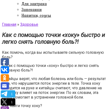
Для завтрака
Запеканки
Напитки, соусы
Главная
»
Здоровье
Как с помощью точки «хоку» быстро и
легко снять головную боль?!
Как помочь, когда вы испытываете сильную головную
боль?
Китайцы верят, что любая болезнь или боль — результат
того, что нарушается поток энергии в теле. Точка хоку
находится на руке и китайцы считают, что давление на
эту точку влияет на поток энергии. По их словам, эта
1
точка помогает в устранении головной боли.
1
Как найти точку хоку?