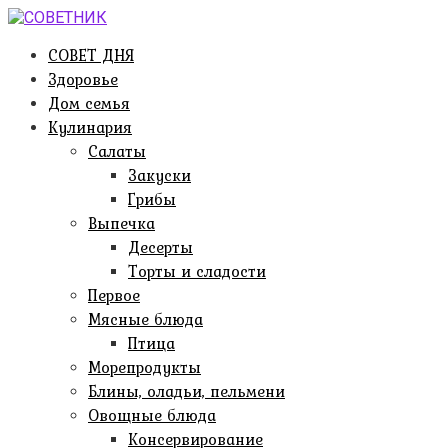
Перейти
к
СОВЕТ ДНЯ
контенту
Здоровье
Дом семья
Кулинария
Салаты
Закуски
Грибы
Выпечка
Десерты
Торты и сладости
Первое
Мясные блюда
Птица
Морепродукты
Блины, оладьи, пельмени
Овощные блюда
Консервирование