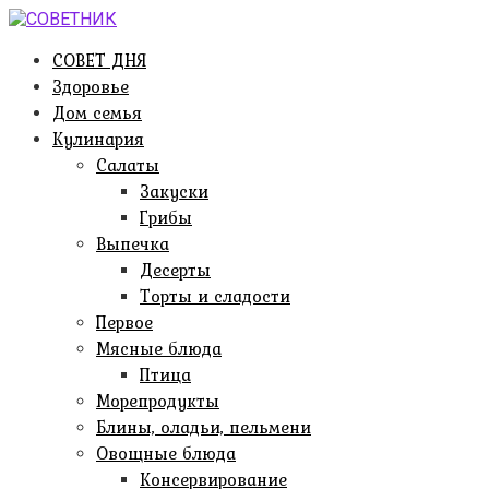
Перейти
к
СОВЕТ ДНЯ
контенту
Здоровье
Дом семья
Кулинария
Салаты
Закуски
Грибы
Выпечка
Десерты
Торты и сладости
Первое
Мясные блюда
Птица
Морепродукты
Блины, оладьи, пельмени
Овощные блюда
Консервирование