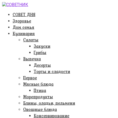
Перейти
к
СОВЕТ ДНЯ
контенту
Здоровье
Дом семья
Кулинария
Салаты
Закуски
Грибы
Выпечка
Десерты
Торты и сладости
Первое
Мясные блюда
Птица
Морепродукты
Блины, оладьи, пельмени
Овощные блюда
Консервирование