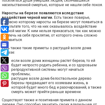
поселиться души умерших людей, скончавшихся
насильственной смертью, которые не нашли себе покоя.
Наросты на березе появляются вследствие
воздействия черной магии.
Есть также поверье,
согласно которому наросты на березе могут появиться в
результате того, что на них оказывалось воздействие
черной магии. К ним нельзя прикасаться, так как можно
навлечь на себя проклятие, от которого очень сложно
избавиться.
Есть также такие приметы о растущей возле дома
березе:
если возле дома женщины растет береза, то ей
будет непросто родить ребенка, и со здоровьем
репродуктивной системы могут начаться
проблемы;
растущее возле дома белоствольное дерево
березы предвещает его хозяевам жизнь, в
которой будет много бед и разочарований, а также
смерть может прийти раньше времени.
Существует также и позитивная примета о данном
дереве. Оно способно защитить своих владельцев от