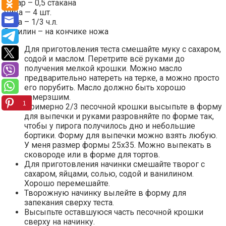
Сахар – 0,5 стакана
Яйца — 4 шт.
Сода – 1/3 ч.л.
Ванилин – на кончике ножа
Для приготовления теста смешайте муку с сахаром,
содой и маслом. Перетрите всё руками до
получения мелкой крошки. Можно масло
предварительно натереть на терке, а можно просто
его порубить. Масло должно быть хорошо
замерзшим.
1
Примерно 2/3 песочной крошки высыпьте в форму
для выпечки и руками разровняйте по форме так,
чтобы у пирога получилось дно и небольшие
бортики. Форму для выпечки можно взять любую.
У меня размер формы 25х35. Можно выпекать в
сковороде или в форме для тортов.
Для приготовления начинки смешайте творог с
сахаром, яйцами, солью, содой и ванилином.
Хорошо перемешайте.
Творожную начинку вылейте в форму для
запекания сверху теста.
Высыпьте оставшуюся часть песочной крошки
сверху на начинку.