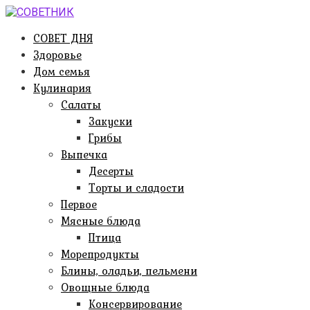
Перейти
к
СОВЕТ ДНЯ
контенту
Здоровье
Дом семья
Кулинария
Салаты
Закуски
Грибы
Выпечка
Десерты
Торты и сладости
Первое
Мясные блюда
Птица
Морепродукты
Блины, оладьи, пельмени
Овощные блюда
Консервирование