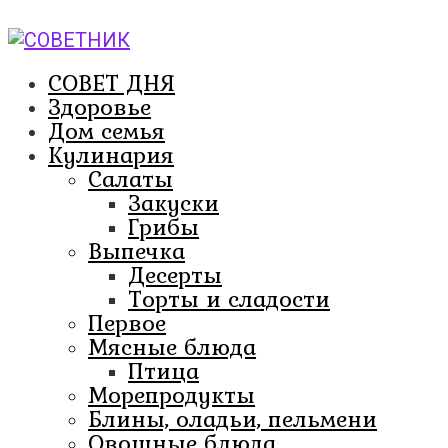
Перейти
к
контенту
СОВЕТ ДНЯ
Здоровье
Дом семья
Кулинария
Салаты
Закуски
Грибы
Выпечка
Десерты
Торты и сладости
Первое
Мясные блюда
Птица
Морепродукты
Блины, оладьи, пельмени
Овощные блюда