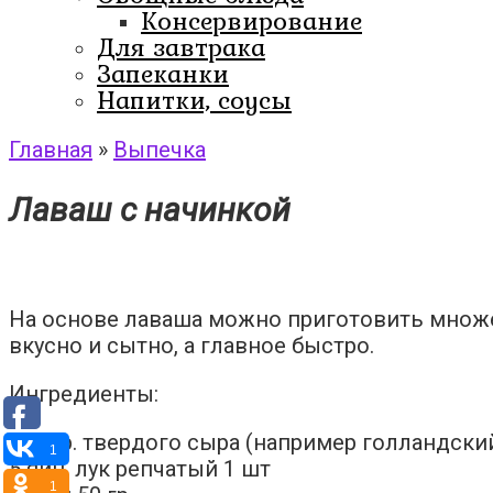
Консервирование
Для завтрака
Запеканки
Напитки, соусы
Главная
»
Выпечка
Лаваш с начинкой
На основе лаваша можно приготовить множес
вкусно и сытно, а главное быстро.
Ингредиенты:
250 гр. твердого сыра (например голландский 
1
5 яиц, лук репчатый 1 шт
1