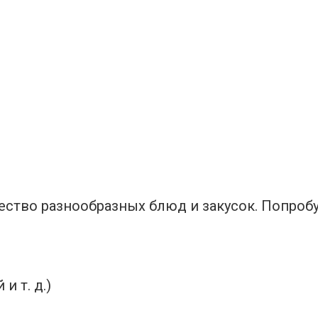
тво разнообразных блюд и закусок. Попробу
и т. д.)