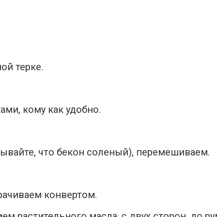
ой терке.
ми, кому как удобно.
тывайте, что бекон соленый), перемешиваем.
рачиваем конвертом.
ем растительного масла, с двух сторон, до р