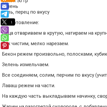
бекон 50 гр
зелень
соль, перец по вкусу
Приготовление:
1
Яйца отвариваем в крутую, натираем на крупн
Лук чистим, мелко нарезаем.
Бекон режем произвольно, полосками, кубика
Зелень измельчаем.
Все соединяем, солим, перчим по вкусу (учи
Лаваш режем на части.
На каждую часть выкладываем начинку, сво
Жарим на разогретой сковороде, с добавлени