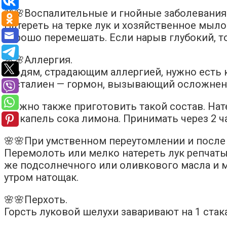
🌸🌸Воспалительные и гнойные заболевания
Натереть на терке лук и хозяйственное мыло 
хорошо перемешать. Если нарыв глубокий, то
🌸🌸Аллергия.
Людям, страдающим аллергией, нужно есть к
гисталиен — гормон, вызывающий осложнени
Можно также приготовить такой состав. Нате
—5 капель сока лимона. Принимать через 2 ч
🌸🌸При умственном переутомлении и после
Перемолоть или мелко натереть лук репчаты
же подсолнечного или оливкового масла и ме
утром натощак.
🌸🌸Перхоть.
Горсть луковой шелухи заваривают на 1 стак