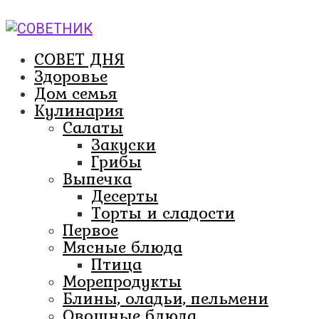
Перейти
к
контенту
СОВЕТ ДНЯ
Здоровье
Дом семья
Кулинария
Салаты
Закуски
Грибы
Выпечка
Десерты
Торты и сладости
Первое
Мясные блюда
Птица
Морепродукты
Блины, оладьи, пельмени
Овощные блюда