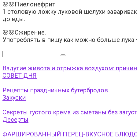
🌸🌸Пиелонефрит.
1 столовую ложку луковой шелухи заваривают
до еды.
🌸🌸Ожирение.
Употреблять в пищу как можно больше лука 
Поиск:
Вздутие живота и отрыжка воздухом: причин
СОВЕТ ДНЯ
Рецепты праздничных бутербродов
Закуски
Секреты густого крема из сметаны без загус
Десерты
ФАРШИРОВАННЫЙ ПЕРЕЦ-ВКУСНОЕ БЛЮДО 