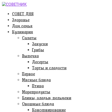
Перейти
к
СОВЕТ ДНЯ
контенту
Здоровье
Дом семья
Кулинария
Салаты
Закуски
Грибы
Выпечка
Десерты
Торты и сладости
Первое
Мясные блюда
Птица
Морепродукты
Блины, оладьи, пельмени
Овощные блюда
Консервирование