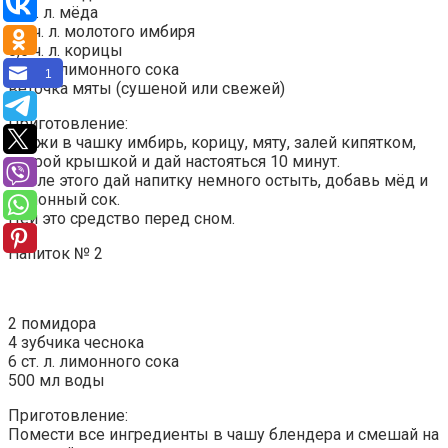
1 ст. л. мёда
0,5 ч. л. молотого имбиря
0,5 ч. л. корицы
1 ст. л. лимонного сока
1
веточка мяты (сушеной или свежей)
Приготовление:
Сложи в чашку имбирь, корицу, мяту, залей кипятком,
накрой крышкой и дай настояться 10 минут.
После этого дай напитку немного остыть, добавь мёд и
лимонный сок.
Пей это средство перед сном.
Напиток № 2
2 помидора
4 зубчика чеснока
6 ст. л. лимонного сока
500 мл воды
Приготовление:
Помести все ингредиенты в чашу блендера и смешай на