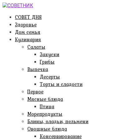
Перейти
к
СОВЕТ ДНЯ
контенту
Здоровье
Дом семья
Кулинария
Салаты
Закуски
Грибы
Выпечка
Десерты
Торты и сладости
Первое
Мясные блюда
Птица
Морепродукты
Блины, оладьи, пельмени
Овощные блюда
Консервирование