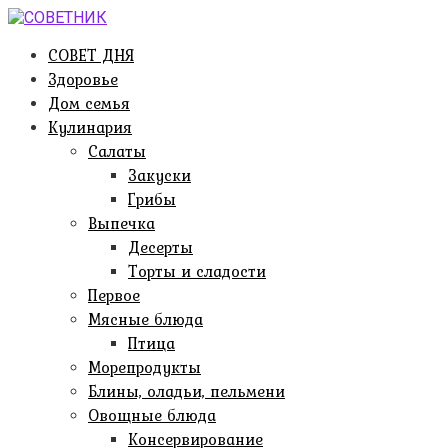
Перейти
к
СОВЕТ ДНЯ
контенту
Здоровье
Дом семья
Кулинария
Салаты
Закуски
Грибы
Выпечка
Десерты
Торты и сладости
Первое
Мясные блюда
Птица
Морепродукты
Блины, оладьи, пельмени
Овощные блюда
Консервирование