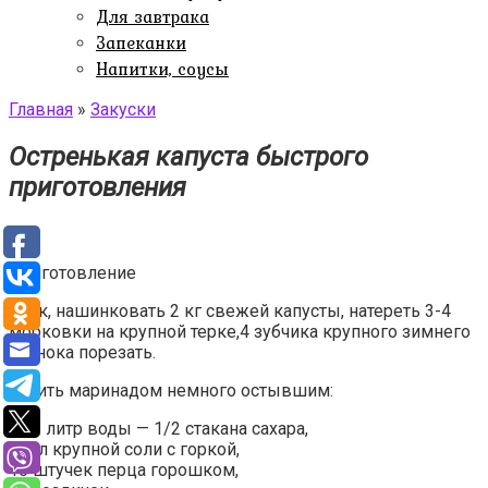
Для завтрака
Запеканки
Напитки, соусы
Главная
»
Закуски
Остренькая капуста быстрого
приготовления
Приготовление
Итак, нашинковать 2 кг свежей капусты, натереть 3-4
морковки на крупной терке,4 зубчика крупного зимнего
чеснока порезать.
Залить маринадом немного остывшим:
на 1 литр воды — 1/2 стакана сахара,
2ст.л крупной соли с горкой,
10 штучек перца горошком,