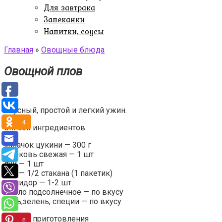
Для завтрака
Запеканки
Напитки, соусы
Главная
»
Овощные блюда
Овощной плов
Вкусный, простой и легкий ужин.
4
Список ингредиентов
кабачок цукини — 300 г
морковь свежая — 1 шт
лук — 1 шт
рис — 1/2 стакана (1 пакетик)
помидор — 1-2 шт
масло подсолнечное — по вкусу
соль,зелень, специи — по вкусу
Способ приготовления
6