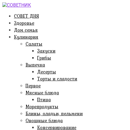
Перейти
к
СОВЕТ ДНЯ
контенту
Здоровье
Дом семья
Кулинария
Салаты
Закуски
Грибы
Выпечка
Десерты
Торты и сладости
Первое
Мясные блюда
Птица
Морепродукты
Блины, оладьи, пельмени
Овощные блюда
Консервирование