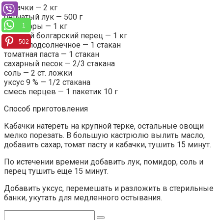
кабачки — 2 кг
репчатый лук — 500 г
помидоры — 1 кг
1
сладкий болгарский перец — 1 кг
502
масло подсолнечное — 1 стакан
томатная паста — 1 стакан
сахарный песок — 2/3 стакана
соль — 2 ст. ложки
уксус 9 % — 1/2 стакана
смесь перцев — 1 пакетик 10 г
Способ приготовления
Кабачки натереть на крупной терке, остальные овощи
мелко порезать. В большую кастрюлю вылить масло,
добавить сахар, томат пасту и кабачки, тушить 15 минут.
По истечении времени добавить лук, помидор, соль и
перец тушить еще 15 минут.
Добавить уксус, перемешать и разложить в стерильные
банки, укутать для медленного остывания.
Поиск: