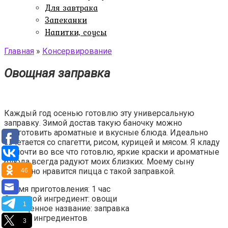
Для завтрака
Запеканки
Напитки, соусы
Главная
»
Консервирование
Овощная заправка
Каждый год осенью готовлю эту универсальную
заправку. Зимой достав такую баночку можно
приготовить ароматные и вкусные блюда. Идеально
сочетается со спагетти, рисом, курицей и мясом. Я кладу
ее почти во все что готовлю, яркие краски и ароматные
блюда всегда радуют моих близких. Моему сыну
особенно нравится пицца с такой заправкой.
46
Время приготовления: 1 час
Основной ингредиент: овощи
1
Обобщенное название: заправка
Список ингредиентов
3