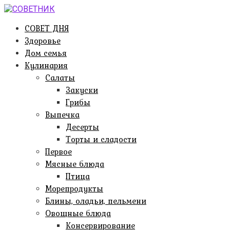
Перейти
к
СОВЕТ ДНЯ
контенту
Здоровье
Дом семья
Кулинария
Салаты
Закуски
Грибы
Выпечка
Десерты
Торты и сладости
Первое
Мясные блюда
Птица
Морепродукты
Блины, оладьи, пельмени
Овощные блюда
Консервирование