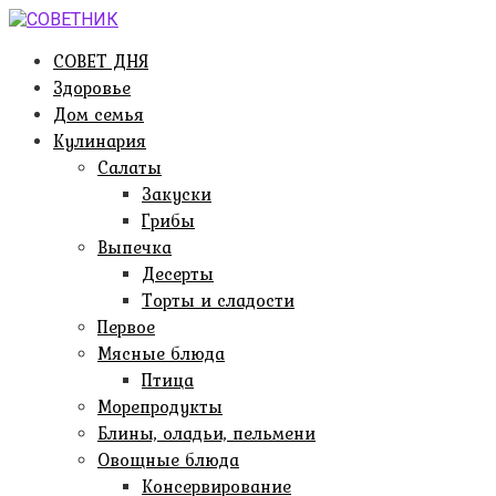
Перейти
к
СОВЕТ ДНЯ
контенту
Здоровье
Дом семья
Кулинария
Салаты
Закуски
Грибы
Выпечка
Десерты
Торты и сладости
Первое
Мясные блюда
Птица
Морепродукты
Блины, оладьи, пельмени
Овощные блюда
Консервирование