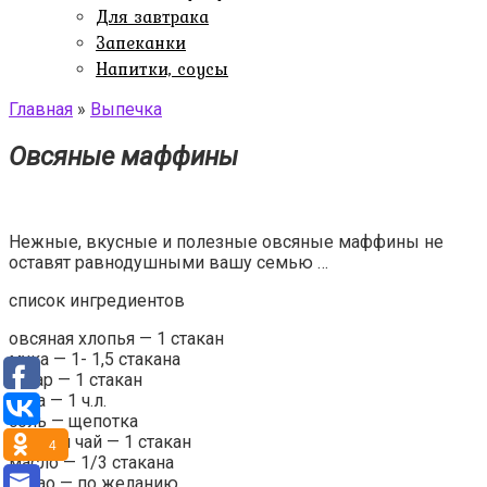
Для завтрака
Запеканки
Напитки, соусы
Главная
»
Выпечка
Овсяные маффины
Нежные, вкусные и полезные овсяные маффины не
оставят равнодушными вашу семью …
список ингредиентов
овсяная хлопья — 1 стакан
мука — 1- 1,5 стакана
сахар — 1 стакан
сода — 1 ч.л.
соль — щепотка
черный чай — 1 стакан
4
масло — 1/3 стакана
какао — по желанию