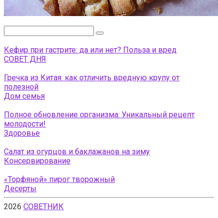
Поиск:
Кефир при гастрите: да или нет? Польза и вред
СОВЕТ ДНЯ
Гречка из Китая: как отличить вредную крупу от
полезной
Дом семья
Полное обновление организма: Уникальный рецепт
молодости!
Здоровье
Салат из огурцов и баклажанов на зиму
Консервирование
«Торфяной» пирог творожный
Десерты
2026
СОВЕТНИК