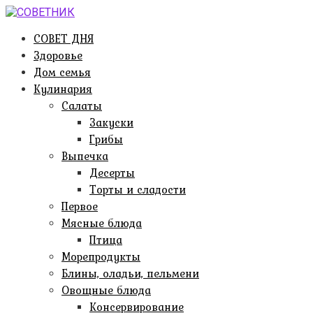
Перейти
к
СОВЕТ ДНЯ
контенту
Здоровье
Дом семья
Кулинария
Салаты
Закуски
Грибы
Выпечка
Десерты
Торты и сладости
Первое
Мясные блюда
Птица
Морепродукты
Блины, оладьи, пельмени
Овощные блюда
Консервирование