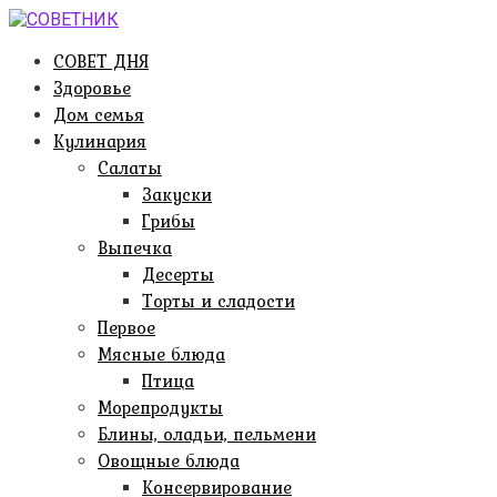
Перейти
к
СОВЕТ ДНЯ
контенту
Здоровье
Дом семья
Кулинария
Салаты
Закуски
Грибы
Выпечка
Десерты
Торты и сладости
Первое
Мясные блюда
Птица
Морепродукты
Блины, оладьи, пельмени
Овощные блюда
Консервирование