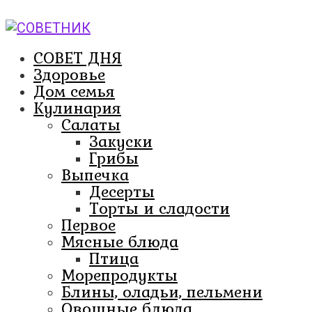
Перейти
к
контенту
СОВЕТ ДНЯ
Здоровье
Дом семья
Кулинария
Салаты
Закуски
Грибы
Выпечка
Десерты
Торты и сладости
Первое
Мясные блюда
Птица
Морепродукты
Блины, оладьи, пельмени
Овощные блюда